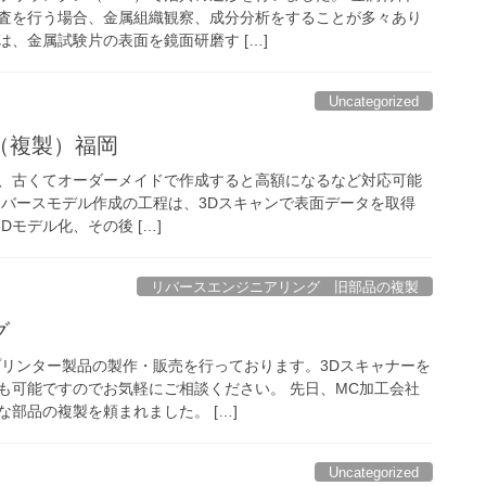
査を行う場合、金属組織観察、成分分析をすることが多々あり
、金属試験片の表面を鏡面研磨す […]
Uncategorized
（複製）福岡
、古くてオーダーメイドで作成すると高額になるなど対応可能
リバースモデル作成の工程は、3Dスキャンで表面データを取得
Xで3Dモデル化、その後 […]
リバースエンジニアリング 旧部品の複製
グ
プリンター製品の製作・販売を行っております。3Dスキャナーを
も可能ですのでお気軽にご相談ください。 先日、MC加工会社
部品の複製を頼まれました。 […]
Uncategorized