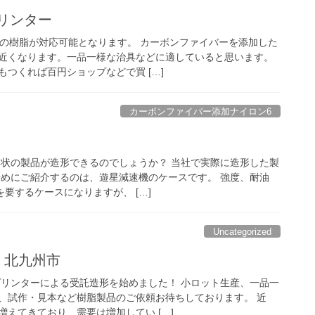
リンター
以下の樹脂が対応可能となります。 カーボンファイバーを添加した
近くなります。一品一様な治具などに適していると思います。
つくれば百円ショップなどで買 […]
カーボンファイバー添加ナイロン6
形状の製品が造形できるのでしょうか？ 当社で実際に造形した製
始めにご紹介するのは、遊星減速機のケースです。 強度、耐油
を要するケースになりますが、 […]
Uncategorized
福岡 北九州市
プリンターによる受託造形を始めました！ 小ロット生産、一品一
、試作・見本など樹脂製品のご依頼お待ちしております。 近
えてきており、需要は増加してい […]