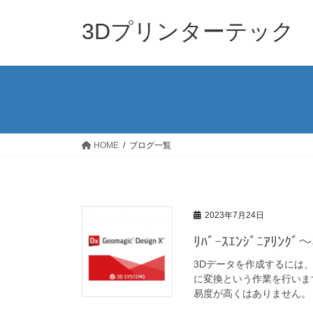
コ
ナ
ン
ビ
3Dプリンターテック
テ
ゲ
ン
ー
ツ
シ
へ
ョ
ス
ン
キ
に
ッ
移
HOME
ブログ一覧
プ
動
2023年7月24日
ﾘﾊﾞｰｽｴﾝｼﾞﾆｱﾘ
3Dデータを作成するには
に変換という作業を行いま
易度が高くはありません。 