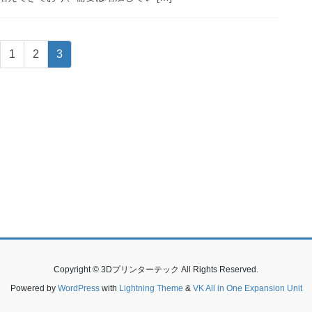
固
固
固
1
2
3
定
定
定
ペ
ペ
ペ
ー
ー
ー
ジ
ジ
ジ
Copyright © 3Dプリンターテック All Rights Reserved.
Powered by
WordPress
with
Lightning Theme
&
VK All in One Expansion Unit