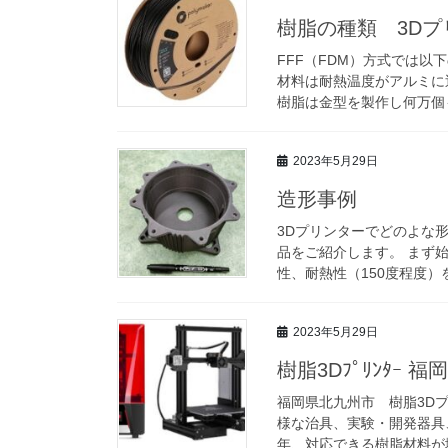
樹脂の種類 3Dプ
FFF（FDM）方式では
材料は耐熱温度がアルミに
樹脂は金型を製作し何万個も
2023年5月29日
造形事例
3Dプリンターでどのよな
品をご紹介します。 まず
性、耐熱性（150度程度）
2023年5月29日
樹脂3Dﾌﾟﾘﾝﾀｰ 
福岡県北九州市 樹脂3D
様な治具、実験・開発器具
年、対応できる樹脂材料が増