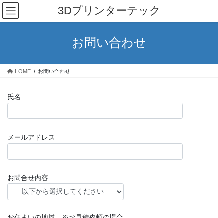
コ
ナ
3Dプリンターテック
ン
ビ
テ
ゲ
ン
ー
お問い合わせ
ツ
シ
へ
ョ
ス
ン
HOME
お問い合わせ
キ
に
ッ
移
プ
動
氏名
メールアドレス
お問合せ内容
お住まいの地域 ※お見積依頼の場合