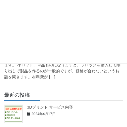
ていきたいと思います。 今回は、ラチェッ […]
2023年11月24日
PLA 造形事例
PLAのご依頼 NC、MC加工（削り
出し）の3Dプリンター造形への置
換え
Markforged 「Mark Two」強化繊維が特徴ですがPLAの造形もでき
ます。 小ロット、単品ものになりますと、ブロックを購入して削
り出しで製品を作るのが一般的ですが、価格が合わないというお
話を聞きます。材料費が […]
最近の投稿
3Dプリント サービス内容
2024年4月17日