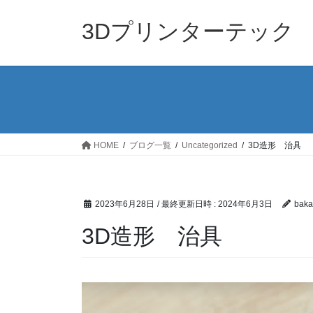
コ
ナ
ン
ビ
3Dプリンターテック
テ
ゲ
ン
ー
ツ
シ
へ
ョ
ス
ン
キ
に
ッ
移
HOME
ブログ一覧
Uncategorized
3D造形 治具
プ
動
2023年6月28日
/ 最終更新日時 :
2024年6月3日
bak
3D造形 治具